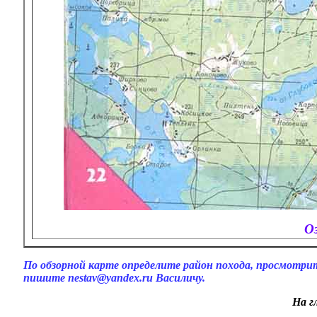
О
По обзорной карте определите район похода, просмотри
пишите nestav@yandex.ru Василичу.
На г